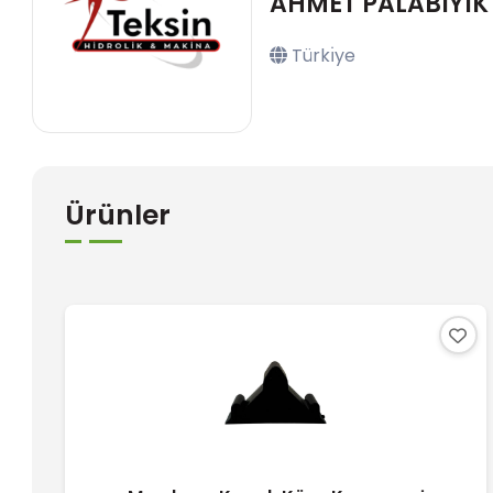
AHMET PALABIYIK
Türkı̇ye
Ürünler