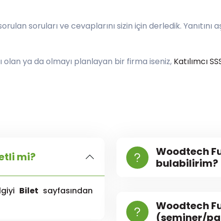
rulan soruları ve cevaplarını sizin için derledik. Yanıtını a
 olan ya da olmayı planlayan bir firma iseniz,
Katılımcı SS
Woodtech Fua
etli mi?
bulabilirim?
ilgiyi
Bilet
sayfasından
Woodtech Fua
(seminer/pa