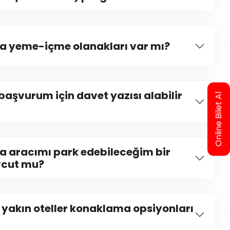
da yeme-içme olanakları var mı?
başvurum için davet yazısı alabilir
Online Bilet Al
a aracımı park edebileceğim bir
vcut mu?
 yakın oteller konaklama opsiyonları