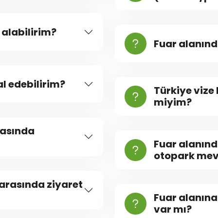
alabilirim?
Fuar alanın
al edebilirim?
Türkiye vize 
miyim?
rasında
Fuar alanınd
otopark me
 arasında ziyaret
Fuar alanına
var mı?