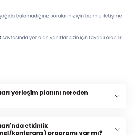
şağıda bulamadığınız sorularınız için bizimle iletişime
S
sayfasında yer alan yanıtlar sizin için faydalı olabilir.
rı yerleşim planını nereden
rı'nda etkinlik
nel/konferans) programı var mı?