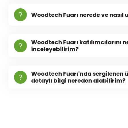
Woodtech Fuarı nerede ve nasıl u
Woodtech Fuarı katılımcılarını 
inceleyebilirim?
Woodtech Fuarı'nda sergilenen ürü
detaylı bilgi nereden alabilirim?