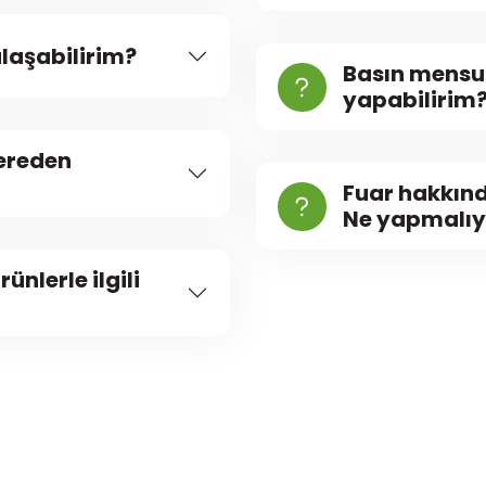
laşabilirim?
Basın mensu
yapabilirim
nereden
Fuar hakkınd
Ne yapmalı
nlerle ilgili