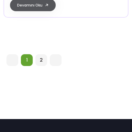
Devamını Oku
1
2