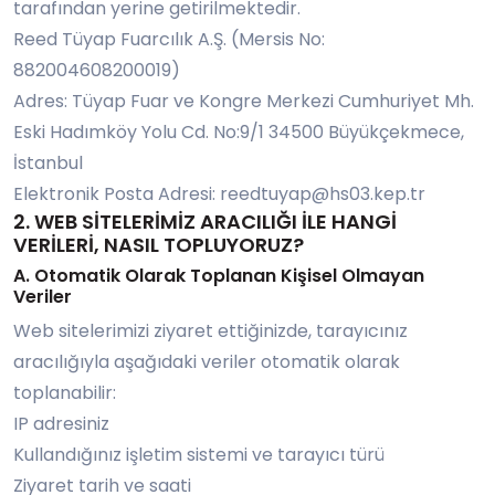
tarafından yerine getirilmektedir.
Reed Tüyap Fuarcılık A.Ş. (Mersis No:
882004608200019)
Adres: Tüyap Fuar ve Kongre Merkezi Cumhuriyet Mh.
Eski Hadımköy Yolu Cd. No:9/1 34500 Büyükçekmece,
İstanbul
Elektronik Posta Adresi:
reedtuyap@hs03.kep.tr
2. WEB SİTELERİMİZ ARACILIĞI İLE HANGİ
VERİLERİ, NASIL TOPLUYORUZ?
A. Otomatik Olarak Toplanan Kişisel Olmayan
Veriler
Web sitelerimizi ziyaret ettiğinizde, tarayıcınız
aracılığıyla aşağıdaki veriler otomatik olarak
toplanabilir:
IP adresiniz
Kullandığınız işletim sistemi ve tarayıcı türü
Ziyaret tarih ve saati