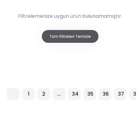
Filtrelemenize uygun ürün bulunamamıştır.
Tüm Filtreleri Temizle
1
2
...
34
35
36
37
38