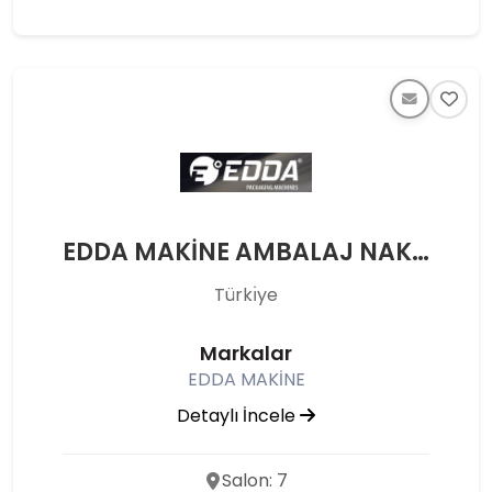
EDDA MAKİNE AMBALAJ NAKLİYE İNŞ. KİM. SAN. TİC. LTD. ŞTİ.
Türkı̇ye
Markalar
EDDA MAKİNE
Detaylı İncele
Salon: 7