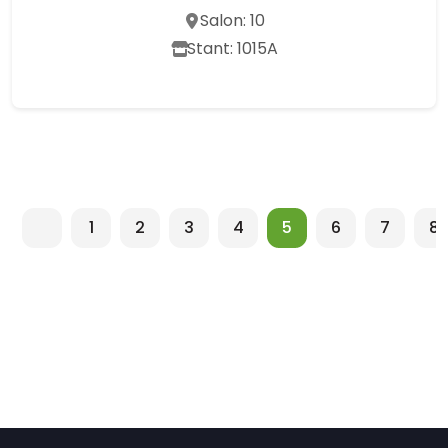
Salon: 10
Stant: 1015A
1
2
3
4
5
6
7
8