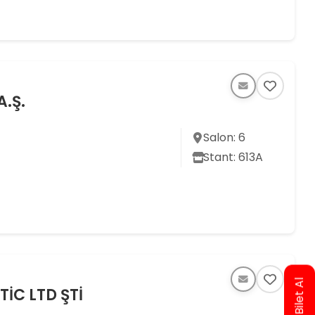
A.Ş.
Salon: 6
Stant: 613A
İC LTD ŞTİ