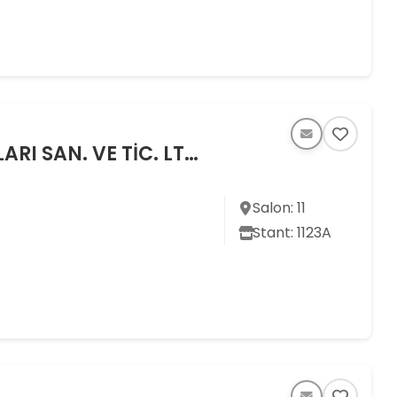
GÜLTEKİN AĞAÇ İŞLEME MAKİNALARI SAN. VE TİC. LTD. ŞTİ.
Salon: 11
Stant: 1123A