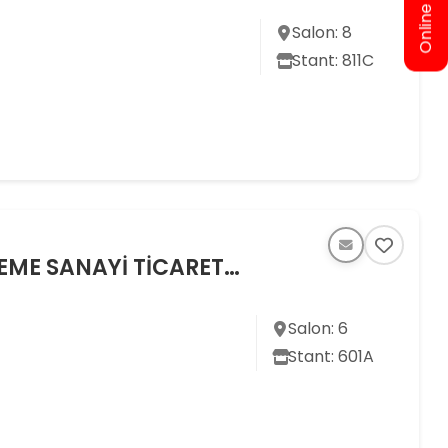
Online Bilet Al
Salon: 8
Stant: 811C
HİLDEN KESİCİ TAKIM İMALAT BİLEME SANAYİ TİCARET LİMİTED ŞİRKETİ
Salon: 6
Stant: 601A