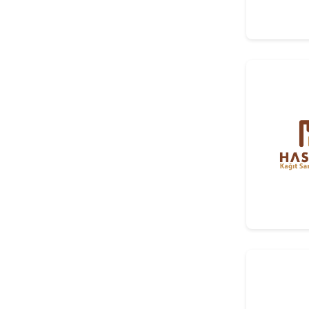
Ölçüm Ve Kalite Kontrol
Sistemleri
8
Veri Toplama Ve Üretim Izleme
Sistemleri
9
Taşıma, Konveyör Ve Depolama
10
Sistemleri
Yüzey Işlem Makine, Ekipmanları Ve
11
Kimyasal Ürünler
11/10
Yüzey Zımparalama Ve Finisaj
Sistemleri
12
Ağaç Endüstrisi Için Kimyasal
Ürünler
Kesici Ve Tutucu Takımlar