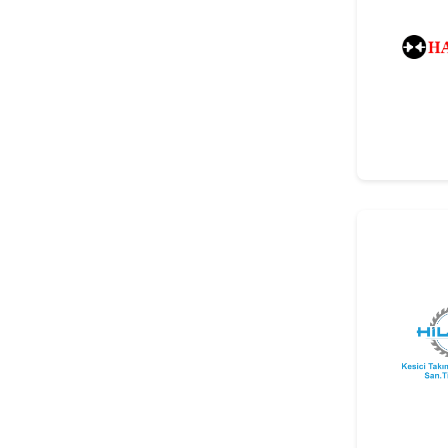
Aletler, Şerit/Daire Testereler,
Frezeler, Delme Takımları
Kesici Takımlar, Kesici Uçlar,
Sıkma Sistemleri, Kesici Takımlar
Için Ölçme Ve Ayar Sistemleri
Zımparalama Ve Polisaj Aletleri, El
Aletleri, Ahşap Ve Plastik Için El
Aletleri
Bıçak Bileme Makineleri, Aletlerin
Bakım-Onarım Ve Üretimi Için
Makine Ve Cihazlar
Kurutma Fırınları Ve Enerji
Kazanları, Toz Toplama Ve
Havalandırma Sistemleri