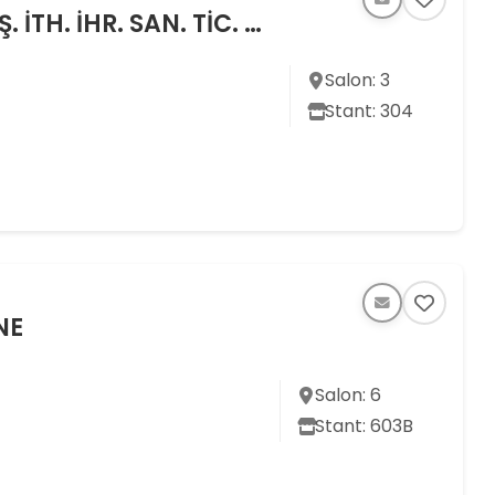
GÜMÜŞ MARANGOZ MAK. İML. İNŞ. İTH. İHR. SAN. TİC. LTD. ŞTİ.
Salon: 3
Stant: 304
NE
Salon: 6
Stant: 603B