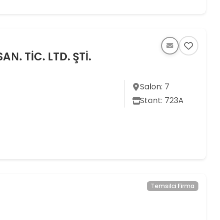
N. TİC. LTD. ŞTİ.
Salon: 7
Stant: 723A
Temsilci Firma