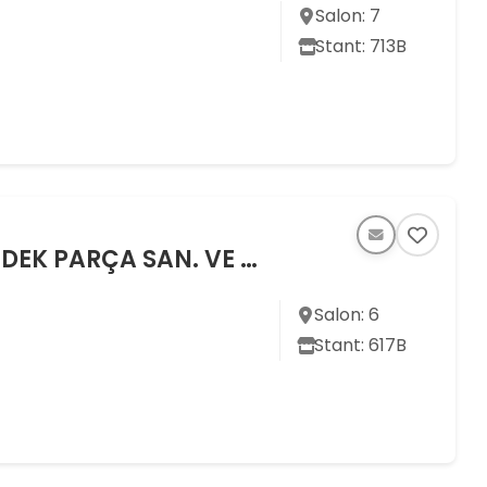
Salon: 7
Stant: 713B
HÜNER APARAT MAKİNE KALIP YEDEK PARÇA SAN. VE TİC. LTD. ŞTİ.
Salon: 6
Stant: 617B